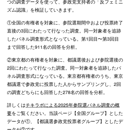
つの調査データを使って、参政党支持者の「反フェミニ
ズム認識」を検証していきます。
①全国の有権者を対象に、参院選期間中および投票終了
直後の3回にわたって行なった調査。同一対象者を追跡
したパネル調査形式となっている。第1回目〜第3回目
まで回答した911名の回答を分析。
②東京都の有権者を対象に、都議選後および参院選後の
2回にわたって行なった調査。同一対象者を追跡したパ
ネル調査形式になっている。東京都有権者のうち、東京
都議選で参政党に投票した人からサンプリングし、2回
の調査どちらにも回答した278名の回答を分析。
詳しくは
チキラボによる2025年参院選パネル調査の概
要
をご覧ください。当該ページ【全国グループ】とした
データが①、【都議選参政党投票者グループ】としたデ
ータが②です。