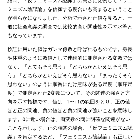
結果、「反フェミニズム認識」の高さに比例して「フェ
ミニズム陰謀論」を信頼する度合いも高まるということ
が明らかになりました。分析で示された値を見ると、一
般に社会意識の調査では比較的高い関連性を示す水準と
もなっています。
検証に用いた値はガンマ係数と呼ばれるものです。身長
や体重のように数値として連続的に測定される変数では
なく、「とてもそう思う」「どちらかといえばそう思
う」「どちらかといえばそう思わない」「まったくそう
思わない」のように順番にだけ意味がある尺度（順序尺
度）で測定された2変数について、その関連の強さと方
向を示す指標です。値は −1〜+1の範囲をとり、正の値
ほど正の関連、負の値ほど負の関連が強いことを意味し
ます。0に近い場合は、両変数の間に明確な関連がない
ことを示します。正の相関の場合、「反フェミニズム認
識」を肯定するほど、「フェミニズム陰謀論」も正しい