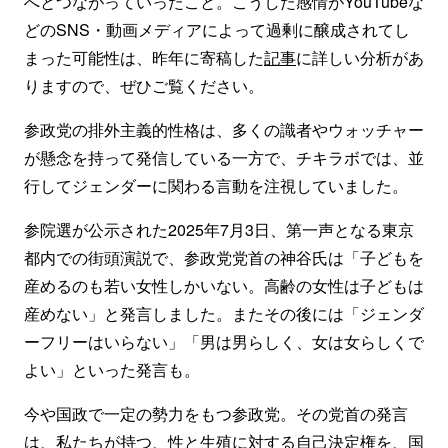
へとつながっていったこと。こうした感情がYouTubeな
どのSNS・動画メディアによって過剰に醸成されてし
まった可能性は、昨年に寄稿した
記事
に詳しい分析があ
りますので、ぜひご覧ください。
参政党の排外主義的性格は、多くの識者やウォッチャー
が懸念を持って発信している一方で、チキラボでは、並
行してジェンダーに関わる言動を注視していました。
参院選が公示された2025年7月3日、第一声となる東京
都内での街頭演説で、参政党党首の神谷氏は「子どもを
産めるのも若い女性しかいない。高齢の女性は子どもは
産めない」と発言しました。またその後には「ジェンダ
ーフリーはいらない」「男は男らしく、女は女らしくで
よい」といった発言も。
今や国政で一定の勢力をもつ参政党。その党首の発言
は、私たちが持つ、性と生殖に対する自己決定権を、国