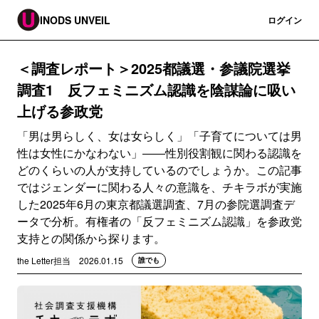
INODS UNVEIL
登録
ログイン
＜調査レポート＞2025都議選・参議院選挙
調査1 反フェミニズム認識を陰謀論に吸い
上げる参政党
「男は男らしく、女は女らしく」「子育てについては男
性は女性にかなわない」――性別役割観に関わる認識を
どのくらいの人が支持しているのでしょうか。この記事
ではジェンダーに関わる人々の意識を、チキラボが実施
した2025年6月の東京都議選調査、7月の参院選調査デ
ータで分析。有権者の「反フェミニズム認識」を参政党
支持との関係から探ります。
the Letter担当
2026.01.15
誰でも